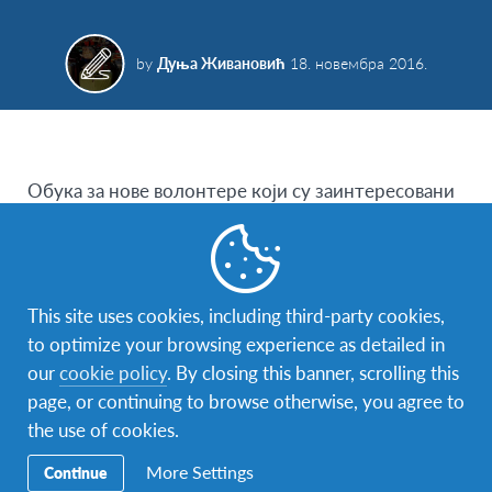
by
Дуња Живановић
18. новембра 2016.
Обука
за
нове
волонтер
е који су
за
интересовани
да постану чланови Интеркултуре, као и
за
искусне
волонтер
е који желе да унапреде своје
вештине одржана је 17. и 18. септембра у
Београду, у КЦ Дом породице Павловић. Обе
This site uses cookies, including third-party cookies,
обуке бавиле су се темама интеркултуралног
to optimize your browsing experience as detailed in
учења, пружања подршке ученицима на размени
our
cookie policy
. By closing this banner, scrolling this
и породицама домаћинима, као и будућим
page, or continuing to browse otherwise, you agree to
активностима органи
за
ције. Радујемо се будућој
the use of cookies.
сарадњи са старим и новим члановима!
More Settings
Continue