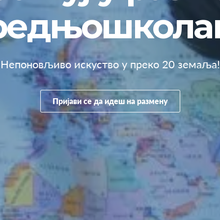
редњошкола
Непоновљиво искуство у преко 20 земаља!
Пријави се да идеш на размену