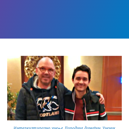
Интеркултурално учење
,
Породица домаћин
,
Ученик