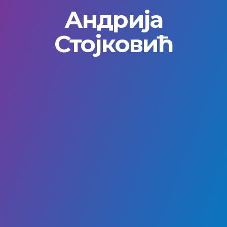
Андрија
Стојковић