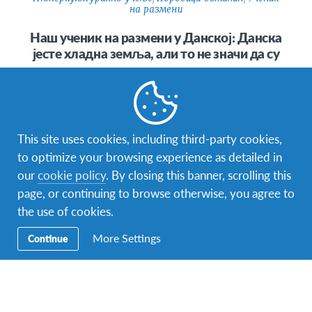
на размени
Наш ученик на размени у Данској: Данска
јесте хладна земља, али то не значи да су
хладни и људи
Ја сам Андрија и имам 17 година. Одабрао сам Данску
за програм размене, и досада се нисам уопште покајао.
У…
This site uses cookies, including third-party cookies,
to optimize your browsing experience as detailed in
our
cookie policy
. By closing this banner, scrolling this
page, or continuing to browse otherwise, you agree to
the use of cookies.
фејсбук
инстаграм
твитер
снепчет
More Settings
Continue
Контакт