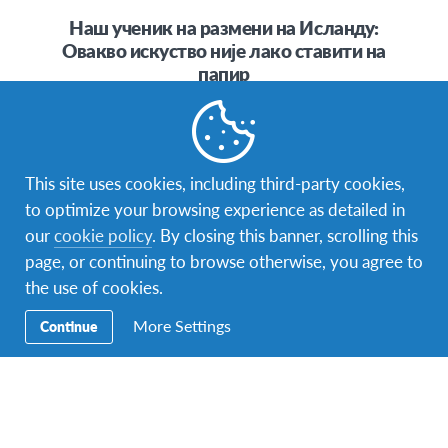
Наш ученик на размени на Исланду:
Овакво искуство није лако ставити на
папир
Зовем се Гаврило Стојковић, имам 18 година и долазим
из Београда где похађам Филолошку гимназију. Моји
интереси су разни, и…
This site uses cookies, including third-party cookies,
to optimize your browsing experience as detailed in
our
cookie policy
. By closing this banner, scrolling this
page, or continuing to browse otherwise, you agree to
the use of cookies.
фејсбук
инстаграм
твитер
снепчет
More Settings
Continue
Контакт
Контактирајте нас на
info.interkultura@afs.org
. Наша