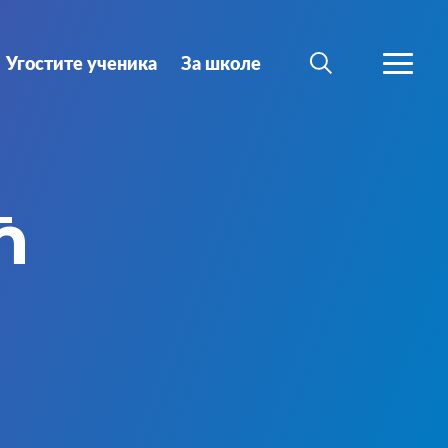
Угостите ученика
За школе
ТРАЖИ
ВИШЕ
ћ