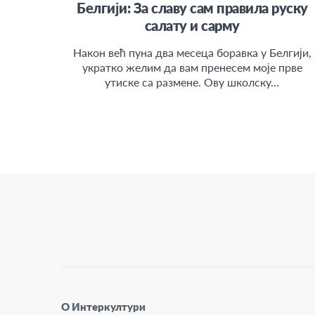
Белгији: За славу сам правила руску
салату и сарму
Након већ пуна два месеца боравка у Белгији,
укратко желим да вам пренесем моје прве
утиске са размене. Ову школску…
О Интеркултури