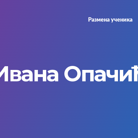
on
Размена ученика
Ивана Опачи