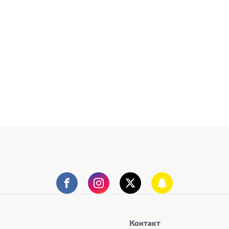
фејсбук
инстаграм
твитер
снепчет
Контакт