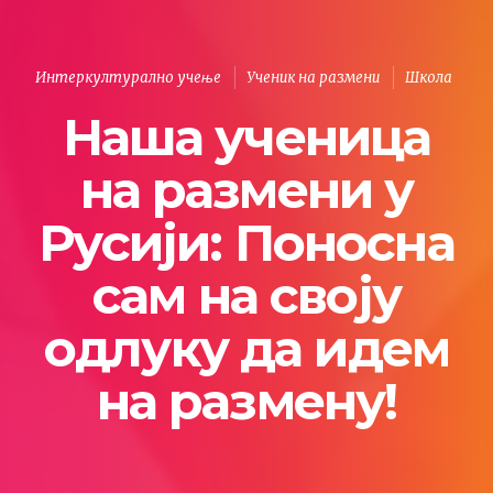
Интеркултурално учење
Ученик на размени
Школа
Наша ученица
на размени у
Русији: Поносна
сам на своју
одлуку да идем
на размену!