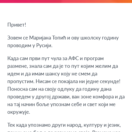
Привет!
Зовем се Маријана Топић и ову школску годину
проводим у Русији.
Када сам први пут чула за АФС и програм
размене, знала сам да је то пут којим желим да
идем и да имам шансу коју не смем да
пропустим. Нисам се покајала ни једне секунде!
Поносна сам на своју одлуку да годину дана
проведем у другој држави, ван зоне комфора и да
на тај начин боље упознам себе и свет који ме
окружује.
Тек када упознамо други народ, културу и језик,