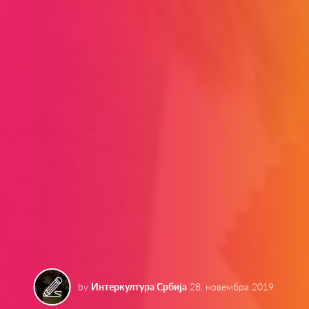
by
Интеркултура Србија
28. новембра 2019.