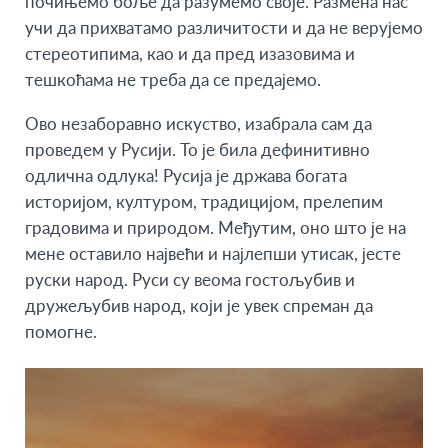
почињемо боље да разумемо својe. Размена нас
учи да прихватамо различитости и да не верујемо
стереотипима, као и да пред изазовима и
тешкоћама не треба да се предајемо.
Ово незаборавно искуство, изабрала сам да
проведем у Русији. То је била дефинитивно
одлична одлука! Русија је држава богата
историјом, културом, традицијом, прелепим
градовима и природом. Међутим, оно што је на
мене оставило највећи и најлепши утисак, јесте
руски народ. Руси су веома гостољубив и
дружељубив народ, који је увек спреман да
помогне.