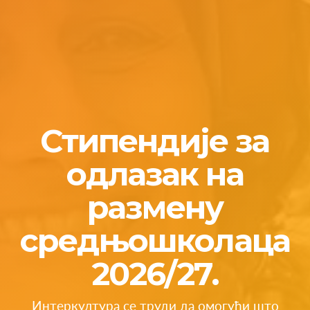
Стипендије за
одлазак на
размену
средњошколаца
2026/27.
Интеркултура се труди да омогући што