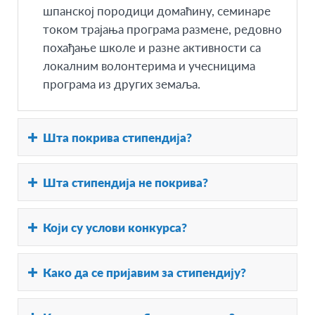
шпанској породици домаћину, семинарe
током трајања програма размене, редовно
похађање школе и разне активности са
локалним волонтерима и учесницима
програма из других земаља.
Шта покрива стипендија?
Стипендија је пуна и покрива следеће
Шта стипендија не покрива?
трошкове:
Припремне састанке и семинар пре
Стипендија не покрива следеће трошкове:
Који су услови конкурса?
почетка програма
Трошкове издавања визе
Повратну авионску карту
Трошкове везане за дозволу боравка
Услови конкурса су:
Боравак и исхрану у породици и
Како да се пријавим за стипендију?
Школске екскурзије и путовања која
Да је редован ученик средње школе у
похађање локалне школе током размене
организује локални огранак АФС
Србији
Здравствено осигурање за све време
Заинтересовани кандидати треба да