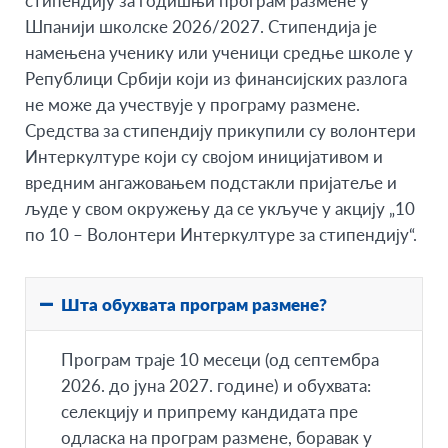
стипендију
за годишњи програм размене у
Шпанији школске 2026/2027. Стипендија је
намењена ученику или ученици средње школе у
Републици Србији који из финансијских разлога
не може да учествује у програму размене.
Средства за стипендију прикупили су волонтери
Интеркултуре који су својом иницијативом и
вредним ангажовањем подстакли пријатеље и
људе у свом окружењу да се укључе у акцију „10
по 10 – Волонтери Интеркултуре за стипендију“.
Шта обухвата програм размене?
Програм траје 10 месеци (од септембра
2026. до јуна 2027. године) и обухвата:
селекцију и припрему кандидата пре
одласка на програм размене, боравак у