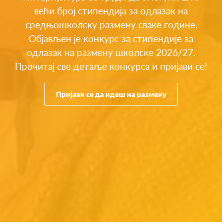
већи број стипендија за одлазак на
средњошколску размену сваке године.
Објављен је конкурс за стипендије за
одлазак на размену школске 2026/27.
Прочитај све детаље конкурса и пријави се!
Пријави се да идеш на размену