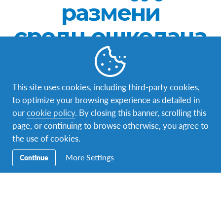
размени
средњошколаца
Интеркултура нуди програме размене свим
заинтересованим средњошколцима од 15 до 18
година. Ићи ћеш у локалну школу, научити нови
This site uses cookies, including third-party cookies,
језик и истражити другу културу. Породице
to optimize your browsing experience as detailed in
домаћини и волонтери су ту са тобом прођу кроз
our
cookie policy
. By closing this banner, scrolling this
незаборавно интеркултурално искуство.
page, or continuing to browse otherwise, you agree to
the use of cookies.
Сазнај више
More Settings
Continue