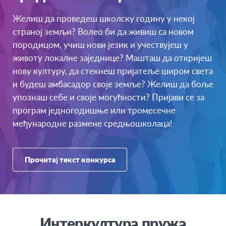
Желиш да проведеш школску годину у некој
страној земљи? Волео би да живиш са новом
породицом, учиш нови језик и учествујеш у
животу локалне заједнице? Машташ да откријеш
нову културу, да стекнеш пријатеље широм света
и будеш амбасадор своје земље? Желиш да боље
упознаш себе и своје могућности? Пријави се за
програм једногодишње или тромесечне
међународне размене средњошколаца!
Прочитај текст конкурса
Интеркултура пружа