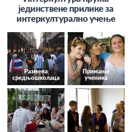
јединствене прилике за
интеркултурално учење
Размена
Примање
средњошколаца
ученика