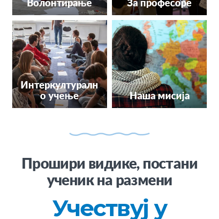
Волонтирање
За професоре
Интеркултуралн
о учење
Наша мисија
Прошири видике, постани
ученик на размени
Учествуј у