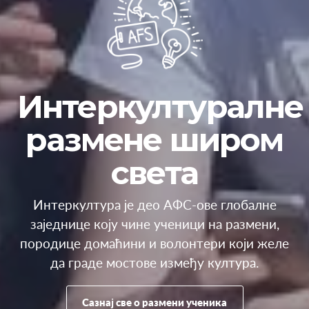
Интеркултуралне
размене широм
света
Интеркултура је део АФС-ове глобалне
заједнице коју чине ученици на размени,
породице домаћини и волонтери који желе
да граде мостове између култура.
Сазнај све о размени ученика