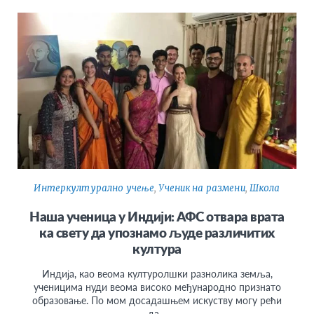
Интеркултурално учење
,
Ученик на размени
,
Школа
Наша ученица у Индији: АФС отвара врата
ка свету да упознамо људе различитих
култура
Индија, као веома културолшки разнолика земља,
ученицима нуди веома високо међународно признато
образовање. По мом досадашњем искуству могу рећи
да…