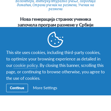
Волонтери
,
Интеркултурално учење
,
Породица
домаћин
,
Страни ученик на размени
,
Ученик на
размени
Нова генерација страних ученика
започела програм размене у Србији
Да ли знате шта повезује следеће градове: Београд,
Суботицу, Аранђеловац, Зајечар, Ваљево, Горњи
Милановац, Ниш, Врбас, Чачак, Ћуприју, Ковин,
Кикинду…
This site uses cookies, including third-party cookies,
to optimize your browsing experience as detailed in
our
cookie policy
. By closing this banner, scrolling this
page, or continuing to browse otherwise, you agree to
the use of cookies.
фејсбук
инстаграм
твитер
снепчет
More Settings
Continue