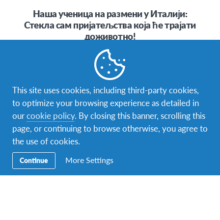
Наша ученица на размени у Италији:
Стекла сам пријатељства која ће трајати
доживотно!
Ciao a tutti! Ја сам Милана Јовановић, 17 ми је година и
долазим из Зрењанина. Ову школску годину проводим
у…
This site uses cookies, including third-party cookies,
to optimize your browsing experience as detailed in
our
cookie policy
. By closing this banner, scrolling this
page, or continuing to browse otherwise, you agree to
the use of cookies.
фејсбук
инстаграм
твитер
снепчет
More Settings
Continue
Контакт
Контактирајте нас на
info.interkultura@afs.org
. Наша