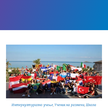
Интеркултурално учење
,
Ученик на размени
,
Школа