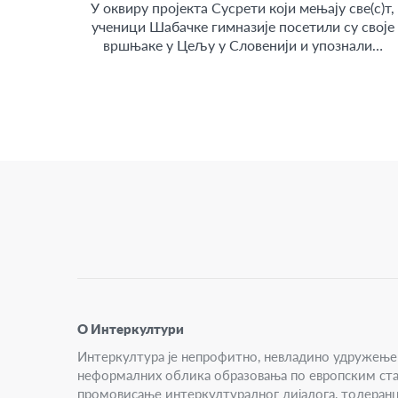
У оквиру пројекта Сусрети који мењају све(с)т,
ученици Шабачке гимназије посетили су своје
вршњаке у Цељу у Словенији и упознали…
О Интеркултури
Интеркултура је непрофитно, невладино удружење 
неформалних облика образовања по европским ст
промовисање интеркултуралног дијалога, толеранц