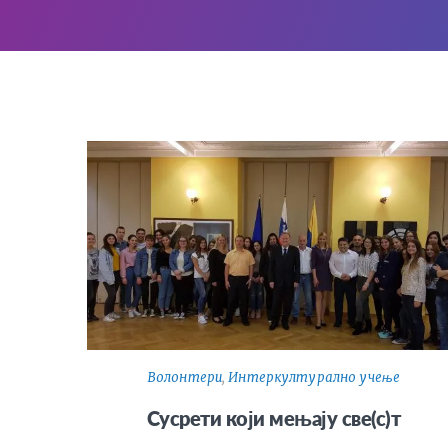
Волонтери
,
Интеркултурално учење
Сусрети који мењају све(с)т