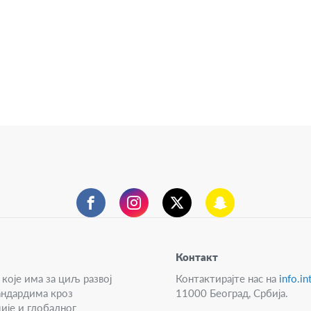
фејсбук
инстаграм
твитер
снепчет
Контакт
које има за циљ развој
Контактирајте нас на
info.i
андардима кроз
11000 Београд, Србија.
ије и глобалног