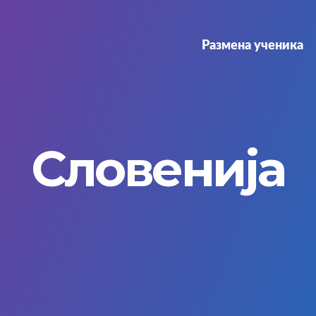
Размена ученика
Словенија