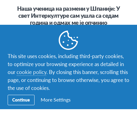
Наша ученица на размени у Шпанији: У
свет Интеркултуре сам ушла са седам
година и одмах ме је опчинио
Зовем се Дарија Стефановић, имам шеснаест година и
долазим из Горњег Милановца. У свет Интеркултуре
сам ушла са својих седам…
This site uses cookies, including third-party cookies,
to optimize your browsing experience as detailed in
our
cookie policy
. By closing this banner, scrolling this
page, or continuing to browse otherwise, you agree to
the use of cookies.
фејсбук
инстаграм
твитер
снепчет
More Settings
Continue
Контакт
Контактирајте нас на
info.interkultura@afs.org
. Наша