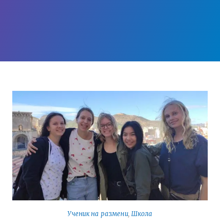
Ученик на размени
,
Школа