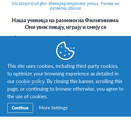
Uncategorized @sr
,
Интеркултурално учење
,
Ученик на
размени
,
Школа
Наша ученица на размени на Филипинима:
Они увек певају, играју и смеју се
Овде је прелепо, савршено. Никада нисам мислила да
ћу рећи за нешто да је савршено али ово дефинитивно
јесте. Нисам…
This site uses cookies, including third-party cookies,
to optimize your browsing experience as detailed in
our
cookie policy
. By closing this banner, scrolling this
page, or continuing to browse otherwise, you agree to
СРПСКИ
ENGLISH
the use of cookies.
More Settings
Continue
фејсбук
инстаграм
твитер
снепчет