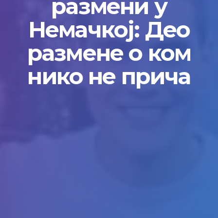
размени у
Немачкој: Део
размене о ком
нико не прича