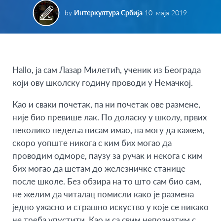
by
Интеркултура Србија
10. маја 2019.
Hallo, ја сам Лазар Милетић, ученик из Београда
који ову школску годину проводи у Немачкој.
Као и сваки почетак, па ни почетак ове размене,
није био превише лак. По доласку у школу, првих
неколико недеља нисам имао, па могу да кажем,
скоро уопште никога с ким бих могао да
проводим одморе, паузу за ручак и некога с ким
бих могао да шетам до железничке станице
после школе. Без обзира на то што сам био сам,
не желим да читалац помисли како је размена
једно ужасно и страшно искуство у које се никако
не треба упустити. Као и са свим непознатим с