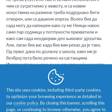
чим се сусретнемо у животу, и са новим
искуствима на размени треба подједнако бити
отворен, али са дашком опреза. Волео бих да
сада могу да напишем како су ме Немци након
само пар седмица у потпуности прихватили и
како сам сада неодвојиви део њиховог друштва.
Али, лагао бих вас када бих вам рекао да је тако.
Од првог дана по доласку у школу, како ми је
безброј пута било речено на састанцима
Интеркултуре и како су ме другови чије искуство
размене одавно стоји иза њих саветовали,
покушавао сам да причам и да се зближавам са
свима, ма колико год је мени то падало тешко –
This site uses cookies, including third-party cookies,
што због мог незнања немачког језика на почетку
to optimize your browsing experience as detailed in
размене које неизбежно доводи до непријатних
our
cookie policy
. By closing this banner, scrolling this
ситуација, што због чињенице да никога нисам
page, or continuing to browse otherwise, you agree to
знао. Бескрајно сам истрајавао и мислио да ће то