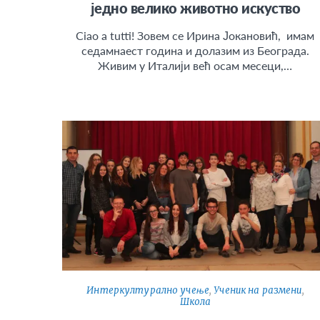
једно велико животно искуство
Ciao a tutti! Зовем се Ирина Јокановић, имам
седамнаест година и долазим из Београда.
Живим у Италији већ осам месеци,…
Интеркултурално учење
,
Ученик на размени
,
Школа