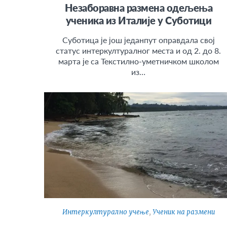
Незаборавна размена одељења
ученика из Италије у Суботици
Суботица је још једанпут оправдала свој
статус интеркултуралног места и од 2. до 8.
марта је са Текстилно-уметничком школом
из…
Интеркултурално учење
,
Ученик на размени