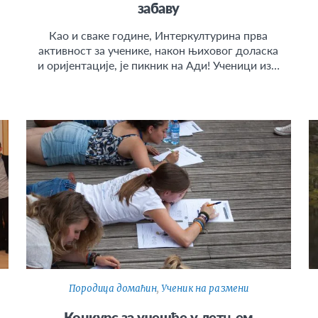
забаву
Као и сваке године, Интеркултурина прва
активност за ученике, након њиховог доласка
и оријентације, је пикник на Ади! Ученици из…
Породица домаћин
,
Ученик на размени
Конкурс за учешће у летњем