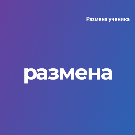
Размена ученика
размена