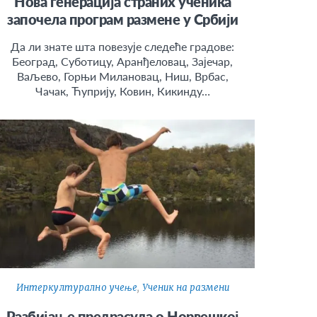
Нова генерација страних ученика
започела програм размене у Србији
Да ли знате шта повезује следеће градове:
Београд, Суботицу, Аранђеловац, Зајечар,
Ваљево, Горњи Милановац, Ниш, Врбас,
Чачак, Ћуприју, Ковин, Кикинду…
Интеркултурално учење
,
Ученик на размени
Разбијање предрасуда о Норвешкој