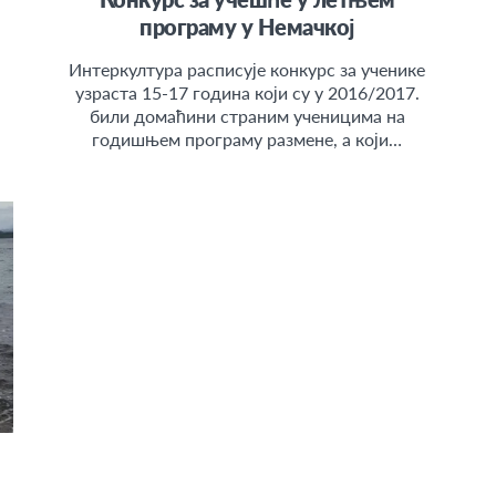
програму у Немачкој
Интеркултура расписује конкурс за ученике
узраста 15-17 година који су у 2016/2017.
били домаћини страним ученицима на
годишњем програму размене, а који…