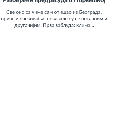
Све оно са чиме сам отишао из Београда,
приче и очекивања, показале су се нетачним и
другачијим. Прва заблуда: клима…