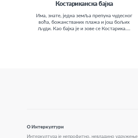
Костариканска бајка
Има, знате, једна земља препуна чудесног
воћа, божанстваних плажа и још бољих
људи. Као бајка је и зове се Костарика.…
О Интеркултури
Интеркултура је непрофитно, невладино удружење 