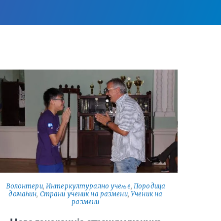
Волонтери
,
Интеркултурално учење
,
Породица
домаћин
,
Страни ученик на размени
,
Ученик на
размени