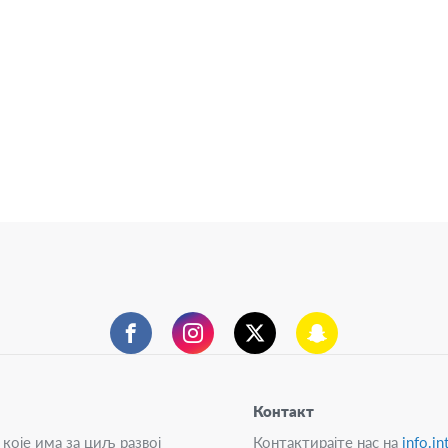
фејсбук
инстаграм
твитер
снепчет
Контакт
које има за циљ развој
Контактирајте нас на
info.i